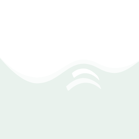
قائمة حقوق المساهمين
قائمة التدفقات النقدية
شئون الموظفين في برنامج شركات قطع
الغيار
يوفر برنامج شركات قطع الغيار ادارة متكاملة لشئون العاملين داخل أي
مؤسسه، تمكنك من تسجيل البيانات الخاصة بكل موظف وارفاق كافة
المستندات الخاصة به ،