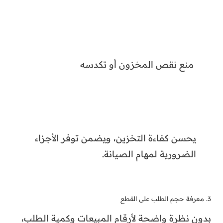
تحليل أرقام المبيعات الخاصة بك لفهم مدى
الاستهلاك المستقبلي والتنبؤ به.
سيساعدك هذا أيضا في إدارة مخزون قطع الغيار
الخاص بك، مما يمنحك القدرة على طلب منتجات
على حسب الحاجة، ومنع زيادة أو نقص مخزون
قطع الغيار.ومع برنامج شركات قطع الغيار، يمكنك
التالي:
ستتمكن من معرفة الاصناف الاكثر مبيعا من
خلال تقارير مفصلة