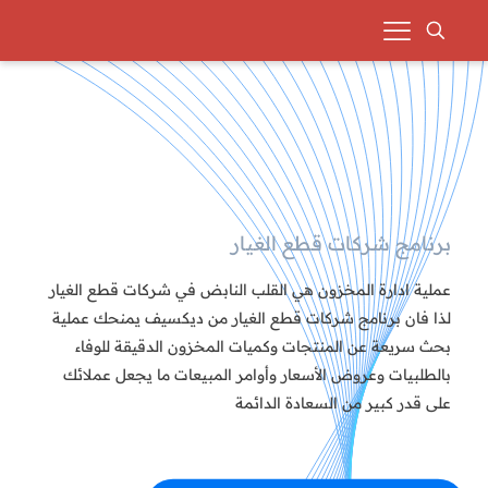
برنامج شركات قطع الغيار
عملية ادارة المخزون هي القلب النابض في شركات قطع الغيار
لذا فان برنامج شركات قطع الغيار من ديكسيف يمنحك عملية
بحث سريعة عن المنتجات وكميات المخزون الدقيقة للوفاء
بالطلبيات وعروض الأسعار وأوامر المبيعات ما يجعل عملائك
على قدر كبير من السعادة الدائمة