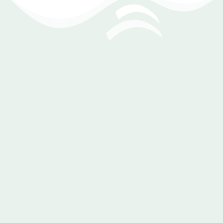
مزامن بيانات من أي مكان
سواء من موبايل أو تابلت أو كمبيوتر، أنت على أطلاع بكل حركة
أو تعامل يتم داخل شركتك وذلك بفضل الخدمات السحابية