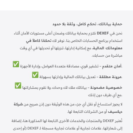
حماية بياناتك، تحكم كامل، وثقة بلا حدود
نحن في
DEXEF
نلتزم بحماية بياناتك وضمان أعلى مستويات الأمان أثناء
استخدام برنامج الحسابات الخاص بنا. نوفر لك
تحكمًا كاملاً في
معلوماتك المالية
، مع إمكانية إدارتها، تنزيلها أو تحديثها في أي وقت
مباشرة من حسابك.
– تشفير قوي، مصادقة متعددة العوامل، وإدارة الأجهزة.
أمان متقدم
– تعديل بياناتك المالية وإدارتها بسهولة.
مرونة مطلقة
خصوصية مضمونة
– بياناتك ملك لك وحدك، ولا نقوم بمشاركتها
مع أي طرف دون إذنك.
لا يجوز استنساخ أو نقل أي جزء من هذه الوثيقة دون إذن صريح من
شركة
ديكسيف
أو من الشركات التابعة لها.
تُعتبر DEXEF والمنتجات والخدمات الأخرى التابعة لها المذكورة هنا، إضافة
إلى شعاراتها، علامات تجارية أو علامات تجارية مسجلة لـ DEXEF (أو إحدى