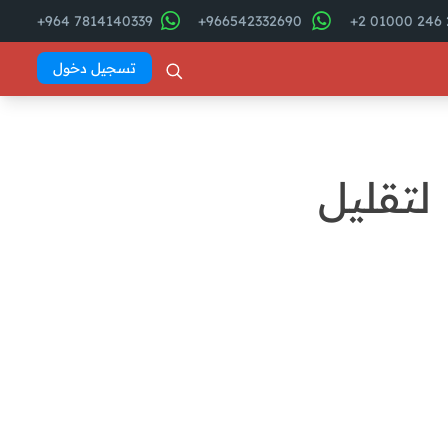
7814140339 964+
966542332690+
2
تسجيل دخول
لتقليل
فهرس المقال
ما المقصود بإدارة المشتريات في
الشركات؟
Abd El
Khaleq
لماذا تعد إدارة المشتريات عاملًا
مؤثرًا في أداء الشركات؟
أهمية إدارة المشتريات