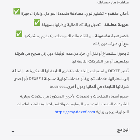
مباشرة من حسابك.
– تشفير قوي، مصادقة متعددة العوامل، وإدارة الأجهزة.
أمان متقدم
– تعديل بياناتك المالية وإدارتها بسهولة.
مرونة مطلقة
خصوصية مضمونة
– بياناتك ملك لك وحدك، ولا نقوم بمشاركتها
مع أي طرف دون إذنك.
لا يجوز استنساخ أو نقل أي جزء من هذه الوثيقة دون إذن صريح من
شركة
ديكسيف
أو من الشركات التابعة لها.
تُعتبر DEXEF والمنتجات والخدمات الأخرى التابعة لها المذكورة هنا، إضافة
إلى شعاراتها، علامات تجارية أو علامات تجارية مسجلة لـ DEXEF (أو إحدى
شركاتها التابعة) في ألمانيا ودول أخرى.
business.
جميع أسماء المنتجات والخدمات الأخرى المذكورة هي علامات تجارية
للشركات المعنية. للمزيد من المعلومات والإشعارات المتعلقة بالعلامات
التجارية، يرجى زيارة:
https://my.dexef.com
البرامج