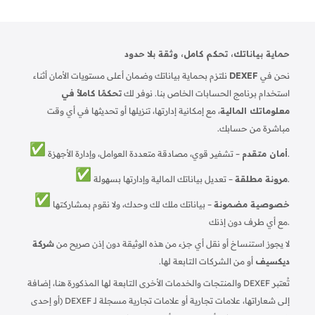
حماية بياناتك، تحكم كامل، وثقة بلا حدود
نحن في
DEXEF
نلتزم بحماية بياناتك وضمان أعلى مستويات الأمان أثناء
استخدام برنامج الحسابات الخاص بنا. نوفر لك
تحكمًا كاملاً في
معلوماتك المالية
، مع إمكانية إدارتها، تنزيلها أو تحديثها في أي وقت
مباشرة من حسابك.
– تشفير قوي، مصادقة متعددة العوامل، وإدارة الأجهزة.
أمان متقدم
– تعديل بياناتك المالية وإدارتها بسهولة.
مرونة مطلقة
خصوصية مضمونة
– بياناتك ملك لك وحدك، ولا نقوم بمشاركتها
مع أي طرف دون إذنك.
لا يجوز استنساخ أو نقل أي جزء من هذه الوثيقة دون إذن صريح من
شركة
ديكسيف
أو من الشركات التابعة لها.
تُعتبر DEXEF والمنتجات والخدمات الأخرى التابعة لها المذكورة هنا، إضافة
إلى شعاراتها، علامات تجارية أو علامات تجارية مسجلة لـ DEXEF (أو إحدى