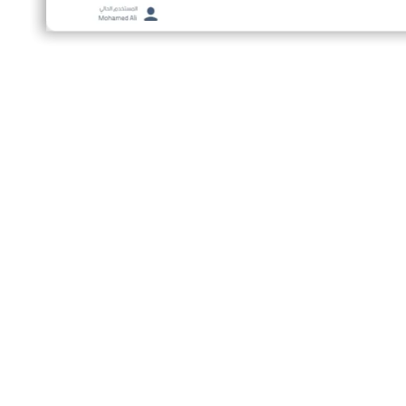
بيع أسرع
عمليات البيع عندك مش هتتعطل مع Dexef، لأنه بيصدر
الفواتير في ثواني، يحدث المخزون تلقائيًا، ويديك تقرير لحظي
عن مبيعاتك بدون أي مجهود.