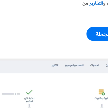
 و
التقارير
من
لجملة