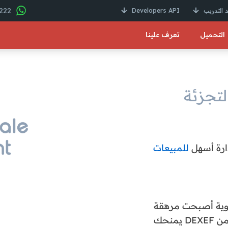
22 246 01000 2+
 التدريب
Developers API
التحميل
تعرف علينا
لتجزئة
ارة أسهل
للمبيعات
دوية أصبحت مرهقة
ومكلفة.برنامج إدارة متاجر التجزئة والجملة من DEXEF يمنحك