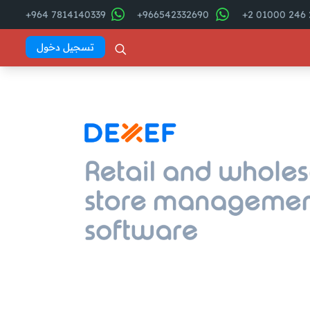
7814140339 964+
966542332690+
2
تسجيل دخول