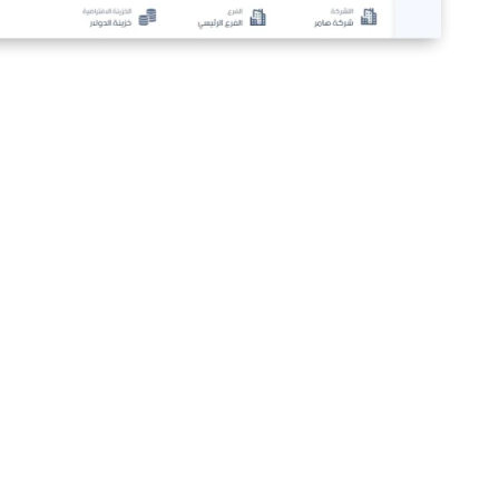
بضاعتك.. متاحة دايمًا
هتقدر تدير آلاف المنتجات بسهولة، من تصنيفات وأسعار
لعروض وخصومات، وكل حاجة بتتسجل تلقائيًا عشان مخزونك
يكون دايمًا تحت السيطرة.