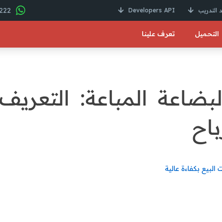
22 246 01000 2+
 التدريب
Developers API
التحميل
تعرف علينا
لبضاعة المباعة: التعريف 
باح
 البيع بكفاءة عالية