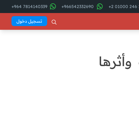
7814140339 964+
966542332690+
2
تسجيل دخول
وأثرها
فهرس المقال
ما هي تكلفة البضاعة المباعة
فى قائمة الدخل؟
manar
أهمية حساب تكلفة البضاعة
المباعة ؟
تكلفة البضاعة المباعة في ميزان
المراجعة