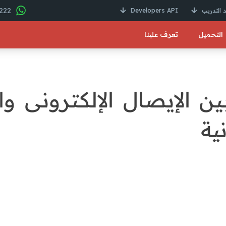
22 246 01000 2+
 التدريب
Developers API
التحميل
تعرف علينا
ين الإيصال الإلكترونى وال
نية