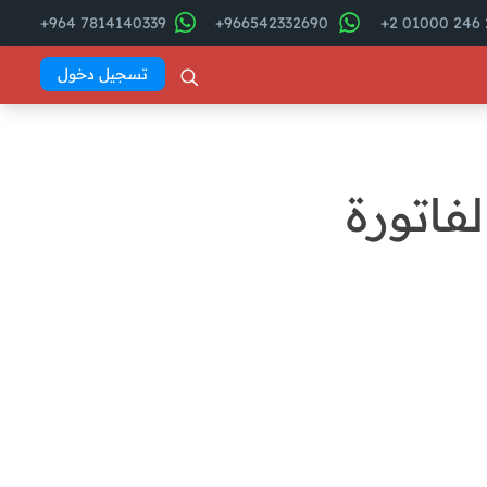
7814140339 964+
966542332690+
2
تسجيل دخول
فاتورة
فهرس المقال
مفهوم الإيصال الإلكتروني .
Abd El
الفرق بين الإيصال الإلكتروني
Khaleq
والفاتورة الالكترونية .
الفئات الملزمة بتطبيق الإيصال
الإلكتروني.