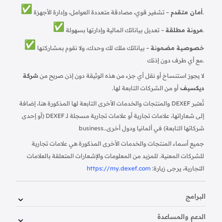
– تشفير قوي، مصادقة متعددة العوامل، وإدارة الأجهزة.
أمان متقدم
– تعديل بياناتك المالية وإدارتها بسهولة.
مرونة مطلقة
خصوصية مضمونة
– بياناتك ملك لك وحدك، ولا نقوم بمشاركتها
مع أي طرف دون إذنك.
لا يجوز استنساخ أو نقل أي جزء من هذه الوثيقة دون إذن صريح من
شركة
ديكسيف
أو من الشركات التابعة لها.
تُعتبر DEXEF والمنتجات والخدمات الأخرى التابعة لها المذكورة هنا، إضافة
إلى شعاراتها، علامات تجارية أو علامات تجارية مسجلة لـ DEXEF (أو إحدى
شركاتها التابعة) في ألمانيا ودول أخرى.
business.
جميع أسماء المنتجات والخدمات الأخرى المذكورة هي علامات تجارية
للشركات المعنية. للمزيد من المعلومات والإشعارات المتعلقة بالعلامات
التجارية، يرجى زيارة:
https://my.dexef.com
البرامج
الدعم والمساعدة