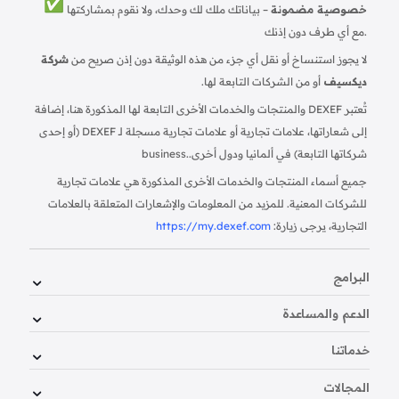
خصوصية مضمونة
– بياناتك ملك لك وحدك، ولا نقوم بمشاركتها
مع أي طرف دون إذنك.
لا يجوز استنساخ أو نقل أي جزء من هذه الوثيقة دون إذن صريح من
شركة
ديكسيف
أو من الشركات التابعة لها.
تُعتبر DEXEF والمنتجات والخدمات الأخرى التابعة لها المذكورة هنا، إضافة
إلى شعاراتها، علامات تجارية أو علامات تجارية مسجلة لـ DEXEF (أو إحدى
شركاتها التابعة) في ألمانيا ودول أخرى.
business.
جميع أسماء المنتجات والخدمات الأخرى المذكورة هي علامات تجارية
للشركات المعنية. للمزيد من المعلومات والإشعارات المتعلقة بالعلامات
التجارية، يرجى زيارة:
https://my.dexef.com
البرامج
الدعم والمساعدة
خدماتنا
المجالات