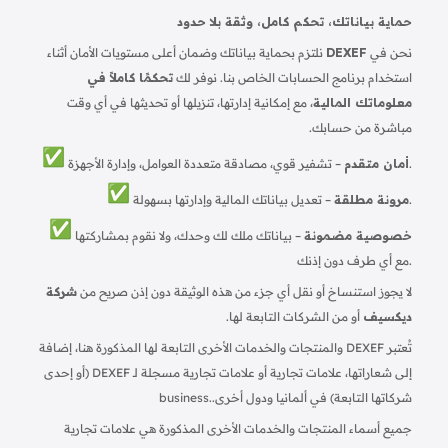
حماية بياناتك، تحكم كامل، وثقة بلا حدود
نحن في
DEXEF
نلتزم بحماية بياناتك وضمان أعلى مستويات الأمان أثناء
استخدام برنامج الحسابات الخاص بنا. نوفر لك
تحكمًا كاملاً في
معلوماتك المالية
، مع إمكانية إدارتها، تنزيلها أو تحديثها في أي وقت
مباشرة من حسابك.
– تشفير قوي، مصادقة متعددة العوامل، وإدارة الأجهزة.
أمان متقدم
– تعديل بياناتك المالية وإدارتها بسهولة.
مرونة مطلقة
خصوصية مضمونة
– بياناتك ملك لك وحدك، ولا نقوم بمشاركتها
مع أي طرف دون إذنك.
لا يجوز استنساخ أو نقل أي جزء من هذه الوثيقة دون إذن صريح من
شركة
ديكسيف
أو من الشركات التابعة لها.
تُعتبر DEXEF والمنتجات والخدمات الأخرى التابعة لها المذكورة هنا، إضافة
إلى شعاراتها، علامات تجارية أو علامات تجارية مسجلة لـ DEXEF (أو إحدى
شركاتها التابعة) في ألمانيا ودول أخرى.
business.
جميع أسماء المنتجات والخدمات الأخرى المذكورة هي علامات تجارية