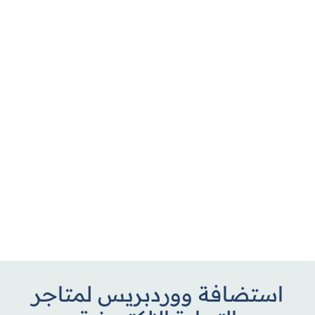
ندعو جميع المصممين والمطورين
يحظى ووردبريس بدعم من آلاف المطورين
والمصممين حول العالم، لمساعدتك في تصميم
وبناء موقعك الفريد بكل سهولة ومرونة.
تعلم المزيد
استضافة ووردبريس لمتاجر