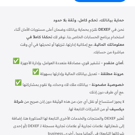
حماية بياناتك، تحكم كامل، وثقة بلا حدود
نحن في
DEXEF
نلتزم بحماية بياناتك وضمان أعلى مستويات الأمان أثناء
استخدام برنامج الحسابات الخاص بنا. نوفر لك
تحكمًا كاملاً في
معلوماتك المالية
، مع إمكانية إدارتها، تنزيلها أو تحديثها في أي وقت
مباشرة من حسابك.
– تشفير قوي، مصادقة متعددة العوامل، وإدارة الأجهزة.
أمان متقدم
– تعديل بياناتك المالية وإدارتها بسهولة.
مرونة مطلقة
خصوصية مضمونة
– بياناتك ملك لك وحدك، ولا نقوم بمشاركتها
مع أي طرف دون إذنك.
لا يجوز استنساخ أو نقل أي جزء من هذه الوثيقة دون إذن صريح من
شركة
ديكسيف
أو من الشركات التابعة لها.
تُعتبر DEXEF والمنتجات والخدمات الأخرى التابعة لها المذكورة هنا، إضافة
إلى شعاراتها، علامات تجارية أو علامات تجارية مسجلة لـ DEXEF (أو إحدى
شركاتها التابعة) في ألمانيا ودول أخرى.
business.