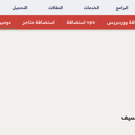
البرامج
الخدمات
المقالات
التحميل
ة ووردبريس
vps استضافة
استضافة متاجر
دومين
كسيف