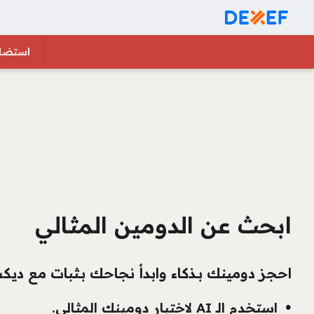
استضاف
ابحث عن الدومين المثالي
احجز دومينك بـذكاء وابدأ نجاحك بـثبات مع دي
استخدم الـ AI لاختيار دومينك المثالي.