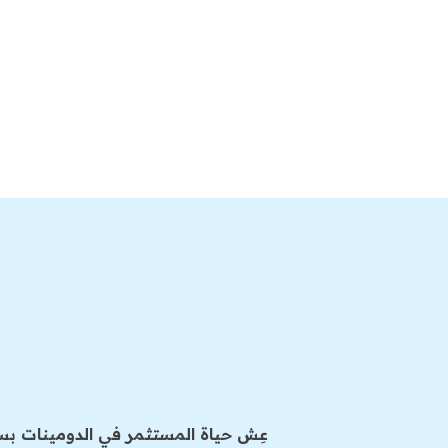
عِش حياة المستثمر في الدومينات بسهولة مع DEXEF. نقدم لك الأدوات والموارد اللازمة لتوسيع محفظتك من 