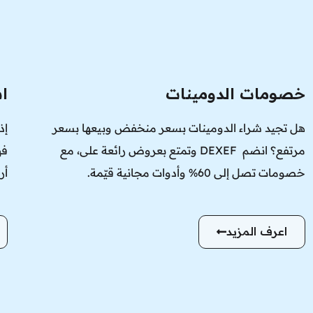
خصومات الدومينات
ا
هل تجيد شراء الدومينات بسعر منخفض وبيعها بسعر
إذ
مرتفع؟ انضم DEXEF وتمتع بعروض رائعة على، مع
فه
خصومات تصل إلى 60% وأدوات مجانية قيّمة.
أر
اعرف المزيد