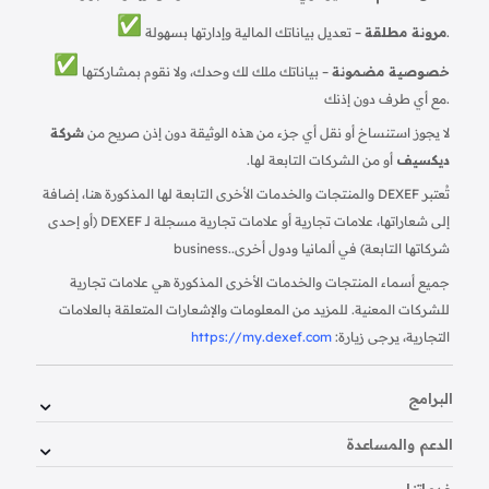
– تعديل بياناتك المالية وإدارتها بسهولة.
مرونة مطلقة
خصوصية مضمونة
– بياناتك ملك لك وحدك، ولا نقوم بمشاركتها
مع أي طرف دون إذنك.
لا يجوز استنساخ أو نقل أي جزء من هذه الوثيقة دون إذن صريح من
شركة
ديكسيف
أو من الشركات التابعة لها.
تُعتبر DEXEF والمنتجات والخدمات الأخرى التابعة لها المذكورة هنا، إضافة
إلى شعاراتها، علامات تجارية أو علامات تجارية مسجلة لـ DEXEF (أو إحدى
شركاتها التابعة) في ألمانيا ودول أخرى.
business.
جميع أسماء المنتجات والخدمات الأخرى المذكورة هي علامات تجارية
للشركات المعنية. للمزيد من المعلومات والإشعارات المتعلقة بالعلامات
التجارية، يرجى زيارة:
https://my.dexef.com
البرامج
الدعم والمساعدة