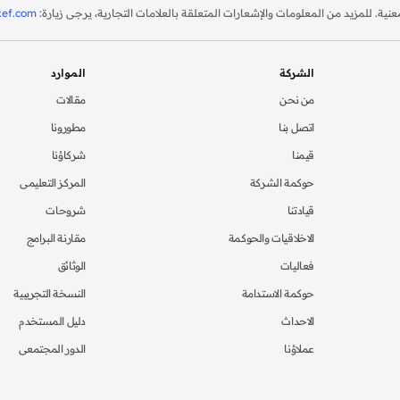
ة. للمزيد من المعلومات والإشعارات المتعلقة بالعلامات التجارية، يرجى زيارة:
xef.com
الشركة
الموارد
من نحن
مقالات
اتصل بنا
مطورونا
قيمنا
شركاؤنا
حوكمة الشركة
المركز التعليمى
قيادتنا
شروحات
الاخلاقيات والحوكمة
مقارنة البرامج
فعاليات
الوثائق
حوكمة الاستدامة
النسخة التجريبية
الاحداث
دليل المستخدم
عملاؤنا
الدور المجتمعى