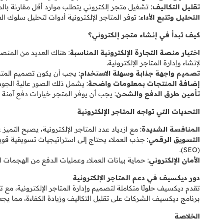
تقليل التكاليف
: تشغيل متجر إلكتروني يتطلب موارد أقل مقارنة بالم
التحليل وتتبع الأداء
: توفر المتاجر الإلكترونية أدوات لتحليل سلوك ال
كيف تبدأ في إنشاء متجر إلكتروني؟
اختيار منصة التجارة الإلكترونية المناسبة
لإنشاء وإدارة المتاجر الإلكترونية.
تصميم واجهة جذابة وسهلة الاستخدام
: يجب أن يكون تصميم المتجر
إضافة المنتجات بمعلومات واضحة
: يشمل ذلك الصور عالية الج
تأمين طرق الدفع والشحن
: يجب أن يوفر المتجر خيارات دفع آمنة
التحديات التي تواجه المتاجر الإلكترونية
المنافسة الشديدة
: مع ازدياد عدد المتاجر الإلكترونية، يصبح التميز عن
التسويق الرقمي
: جذب العملاء يحتاج إلى استراتيجيات تسويقية قو
(SEO).
الأمان الإلكتروني
: حماية بيانات العملاء وعمليات الدفع من الهجمات ا
دور ديكسيف في دعم المتاجر الإلكترونية
تقدم ديكسيف حلولًا متكاملة لتصميم وإدارة المتاجر الإلكترونية، مع تو
برنامج ديكسيف الشركات على تقليل التكاليف وزيادة الكفاءة، مما يجعله
الخلاصة