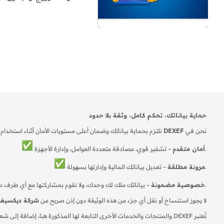
حماية بياناتك، تحكم كامل، وثقة بلا حدود
نحن في
DEXEF
نلتزم بحماية بياناتك وضمان أعلى مستويات الأمان أثناء استخدام
– تشفير قوي، مصادقة متعددة العوامل، وإدارة الأجهزة.
أمان متقدم
– تعديل بياناتك المالية وإدارتها بسهولة.
مرونة مطلقة
– بياناتك ملك لك وحدك، ولا نقوم بمشاركتها مع أي طرف دون إذنك.
خصوصية مضمونة
لا يجوز استنساخ أو نقل أي جزء من هذه الوثيقة دون إذن صريح من
شركة ديكسيف
تُعتبر DEXEF والمنتجات والخدمات الأخرى التابعة لها المذكورة هنا، إضافة إلى شعاراتها، علامات تجارية أو علامات تجارية مسجلة لـ DEXEF (أو إحدى شركاتها التابعة) في ألمانيا ودول أخرى.