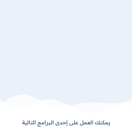
حسابات وصلاحيات صارمة بين
المستخدمين
جميع مميزات برنامج DEXEF Smart
المشاريع وإدارة المشاريع و مقاولين الباطن
محاسبة التكاليف و مراحل التصنيع
الأصول الثابتة
تكاليف الاستيراد و التصدير
تعرف على برنامج DEXEF ERP
يمكنك العمل على إحدى البرامج التالية