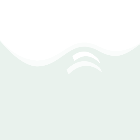
DEXEF
الدفع عبر تطبيقات الدفع الجوالة الأخرى.
نظم، وسهل كل شيء
اترك مدفوعاتك ومصروفاتك تُسجل تلقائيًا في مكتبتك، وتابع
الإيرادات والإنفاق في الوقت الفعلي بسهولة وبدون أي تعقيد. من
المزايا التي يقدمها DEXEF:
متابعة وإدارة حسابات العملاء وتسجيل كافة بياناتهم على البرنامج
إمكانية ادارة عامة لحسابات البنوك وارصدة البنوك وادارة اوراق