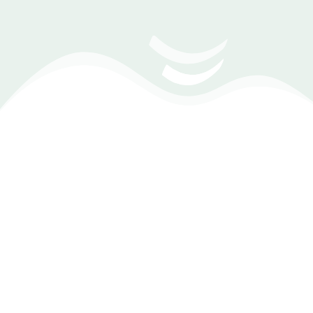
(Zoom Meeting) تحديد موعد مع أحد مهندسي
المبيعات
صمم فاتورتك الآن!
أنشئ وأدر فواتيرك بنفسك بدقة ومرونة، مع تخصيص كامل
للمبالغ والضرائب. قلل الأخطاء وزيِن احترافية عملك من خلال إدارة
سريعة وفعالة عبر البريد الإلكتروني أو الطباعة المباشرة.
تسجيل فواتير مبيعات كل مستخدم منفصله عن الاخر.
نظام فواتير شامل (بيع، شراء، مرتجع، ضريبي) مع سهولة البحث
والطباعة.
نمنحك سيستم مكتبة يمكّنك من إدارة قاعدة بيانات العملاء