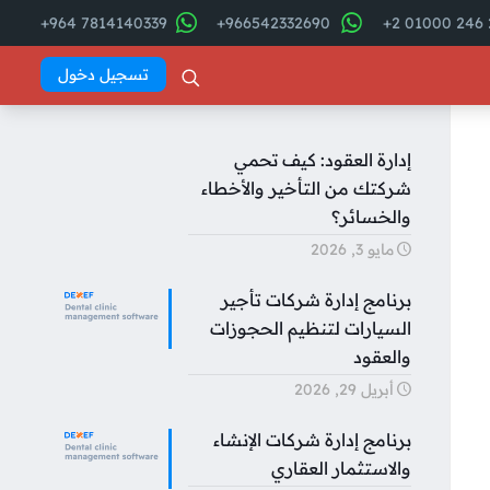
7814140339 964+
966542332690+
2
تسجيل دخول
إدارة العقود: كيف تحمي
شركتك من التأخير والأخطاء
والخسائر؟
مايو 3, 2026
برنامج إدارة شركات تأجير
السيارات لتنظيم الحجوزات
والعقود
أبريل 29, 2026
برنامج إدارة شركات الإنشاء
والاستثمار العقاري