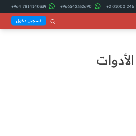
7814140339 964+
966542332690+
2
تسجيل دخول
أدوات
فهرس المقال
8 احتياجات رئيسية لعملاء محلات
الأدوات الرياضية
manar
طرق لزيادة مبيعات الأدوات
الرياضية في محلك وجذب الزبائن
مقال، سنستعرض
DEXEF: الأداة المثالية لرفع كفاءة
محلك وزيادة مبيعات الأدوات