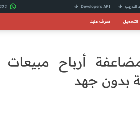
22 246 01000 2+
 التدريب
Developers API
التحميل
تعرف علينا
اعفة أرباح مبيعات ال
ة بدون جهد
بيعات الأدوات الرياضية وجذب المزيد من العملاء لمحلك؟ في هذا ال
 تساعدك على تحسين استراتيجياتك وجذب الزبائن بطرق مبتكرة.