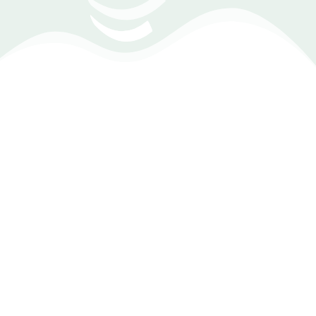
التقارير المالية
يوفر لك برنامج الحسابات من Dexef مجموعة متكاملة من التقارير
المالية التي تساعدك على تحليل أداء أعمالك بدقة، من خلال متابعة
الأرباح والخسائر والتدفقات النقدية، مع إمكانية مقارنة النتائج
لفترات مختلفة لاتخاذ قرارات مالية مدروسة.
تسجيل الضرائب كنسبة أو قيمة بسهولة
ربط الضرائب بالحسابات الخاصة بها
تنظيم وتتبع المصروفات بدقة