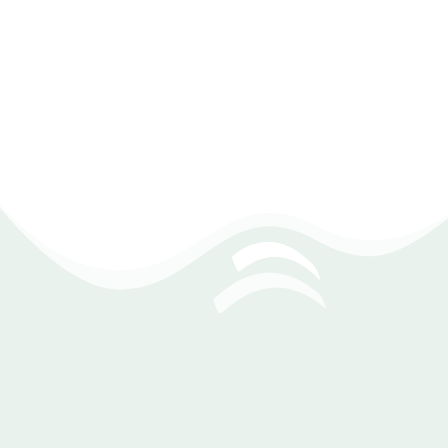
تسجيل القيود اليومية ومراجعة جميع المعاملات
متابعة حساب الإهلاك للأصول بسهولة
إدارة الدورة المحاسبية بالكامل من البداية للنهاية
إعداد التقارير المالية ومراجعة الحسابات بكفاءة
مراكز التكلفة
تمكنك مراكز التكلفة من تتبع المصروفات والإيرادات داخل كل
قسم أو مشروع بشكل مستقل، مع ربطها بالحسابات العامة
للحصول على رؤية دقيقة للأداء المالي، مما يساعدك على تحليل
التكاليف واتخاذ قرارات إدارية أفضل.