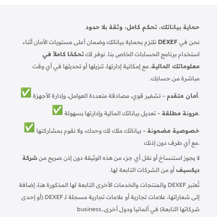
حماية بياناتك، تحكم كامل، وثقة بلا حدود
نحن في
DEXEF
نلتزم بحماية بياناتك وضمان أعلى مستويات الأمان أثناء
استخدام برنامج الحسابات الخاص بنا. نوفر لك
تحكمًا كاملاً في
معلوماتك المالية
، مع إمكانية إدارتها، تنزيلها أو تحديثها في أي وقت
مباشرة من حسابك.
– تشفير قوي، مصادقة متعددة العوامل، وإدارة الأجهزة.
أمان متقدم
– تعديل بياناتك المالية وإدارتها بسهولة.
مرونة مطلقة
خصوصية مضمونة
– بياناتك ملك لك وحدك، ولا نقوم بمشاركتها
مع أي طرف دون إذنك.
لا يجوز استنساخ أو نقل أي جزء من هذه الوثيقة دون إذن صريح من
شركة
ديكسيف
أو من الشركات التابعة لها.
تُعتبر DEXEF والمنتجات والخدمات الأخرى التابعة لها المذكورة هنا، إضافة
إلى شعاراتها، علامات تجارية أو علامات تجارية مسجلة لـ DEXEF (أو إحدى
شركاتها التابعة) في ألمانيا ودول أخرى.
business.