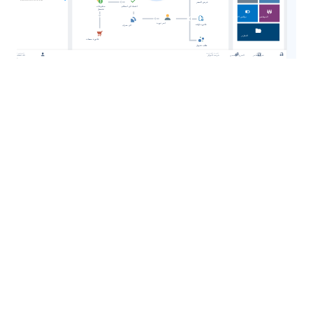
ربط الفروع أونلاين
يوفر لك برنامج الحسابات العامة إمكانية ربط جميع الفروع
أونلاين، لمتابعة الحسابات والتقارير لحظة بلحظة من أي
مكان، مما يضمن إدارة مالية موحدة وأكثر كفاءة.