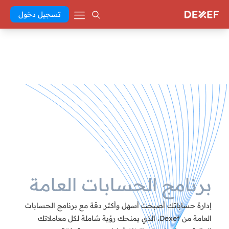
تسجيل دخول
برنامج الحسابات العامة
إدارة حساباتك أصبحت أسهل وأكثر دقة مع برنامج الحسابات
العامة من Dexef، الذي يمنحك رؤية شاملة لكل معاملاتك