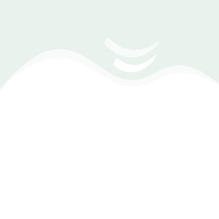
إدارة البنوك والتحويل بين الحسابات والخزائن
(Zoom Meeting) تحديد موعد مع أحد مهندسي
المبيعات
الحسابات العامة والدليل المحاسبي
مع برنامج الحسابات العامة من Dexef تمتلك نظامًا متكاملًا لإدارة
جميع الحسابات بسهولة ومرونة، حيث يمكنك متابعة حركة
الحسابات بدقة، ومعرفة أرصدة كل حساب في أي وقت، مع تغطية
شاملة لجميع أنواع الحسابات لتمنحك رؤية مالية واضحة تساعدك
على اتخاذ قرارات أفضل.
متابعة الأقساط وتواريخ الاستحقاق