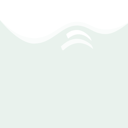
القيود المحاسبية
يتيح لك برنامج Dexef إنشاء القيود المحاسبية بسهولة داخل
شجرة الحسابات، مع تسجيل جميع العمليات المالية بشكل دقيق
وتلقائي، مما يساعدك على تنظيم البيانات وتحديد أطراف القيود
المدينة والدائنة لكل عملية، لتسهيل المراجعة وضمان دقة
الحسابات.
تسجيل القيود المحاسبية لجميع العمليات بسهولة
تحديد أطراف القيد (مدين / دائن) بدقة