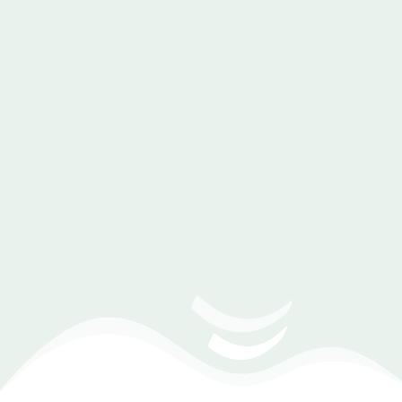
تعدد طرق الدفع الإلكتروني
امكانية التبديل بين الغات المختلفة
تمكين المستخدم من إنشاء خاص به
على متجرك أو موقعك
إمكانية الحصول على تقارير بحجم
الزيارات والمبيعات التي تتم من خلال
التطبيق.
(Zoom Meeting) تحديد موعد مع
أحد مهندسي المبيعات