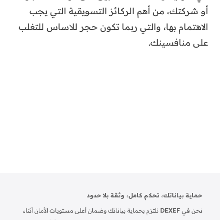
أو شركتك، من أهم الركائز التسويقية التي يجب
الاهتمام بها، والتي ربما تكون حجر للاساس للتغلب
على منافسينك.
حماية بياناتك، تحكم كامل، وثقة بلا حدود
نحن في
DEXEF
نلتزم بحماية بياناتك وضمان أعلى مستويات الأمان أثناء