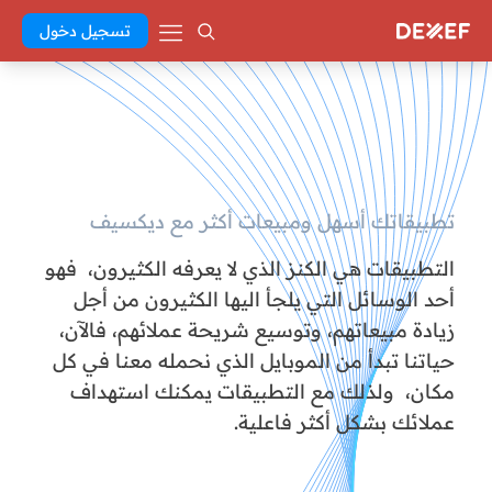
تسجيل دخول
تطبيقاتك أسهل ومبيعات أكثر مع ديكسيف
التطبيقات هي الكنز الذي لا يعرفه الكثيرون، فهو
أحد الوسائل التي يلجأ اليها الكثيرون من أجل
زيادة مبيعاتهم، وتوسيع شريحة عملائهم، فالآن،
حياتنا تبدأ من الموبايل الذي نحمله معنا في كل
مكان، ولذلك مع التطبيقات يمكنك استهداف
عملائك بشكل أكثر فاعلية.