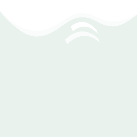
مزامنة بيانات في أي وقت
مع ديكسيف يمكنك ربط برنامج المبيعات أو
الحسابات بتطبيقك، من أجل مزامنة عمليات الشراء
والشحن أون لاين، بالسيستم الداخلي بالشركة.
برامج ديكسيف المحاسبية تدعم المزامنة
ويسهل ربطها بالتطبيق.
إمكانية متابعة عمليات الشراء أون لاين من أي
مكان وفي أي وقت.