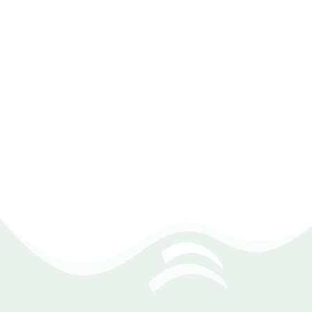
فلترة سهلة
تمكنك الفلترة من عرض البيانات حسب الفرع، الكاشير، نوع
الدفع، أو حتى الصنف. كل معلومة تظهر في ثوانٍ.