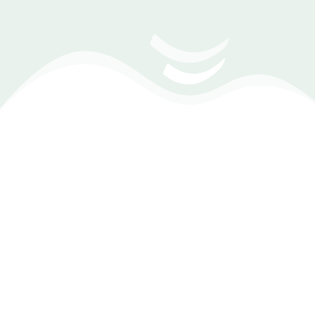
(Zoom Meeting) تحديد موعد مع أحد مهندسي
المبيعات
تقاريرك… بشكل مرئي
لن تحتاج إلى قراءة جداول طويلة. DEXEF يعرض لك الأداء في
رسوم بيانية واضحة تساعدك على فهم المبيعات والأرباح في ثوانٍ،
واتخاذ قراراتك بسرعة.
مخططات يومية توضح حركة المبيعات على
مدار اليوم أو الأسبوع
رسوم مقارنة بين الفروع أو الكاشيرات حسب