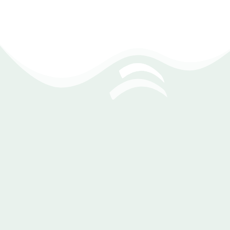
دعم كامل للإشعارات الفورية على جميع الأجهزة
أوفلاين؟ الأرقام معك كأنك أونلاين
لا داعي لأن يتوقف عملك في لحظة انقطاع الشبكة. DEXEF يتيح
لك الوصول لبياناتك الأساسية حتى في وضع عدم الاتصال، لتبقى
على اطلاع دائم دون أي عوائق.
عرض تقارير محفوظة مسبقًا في وضع عدم
الاتصال
إمكانية الاطلاع على أرصدة العملاء والموردين