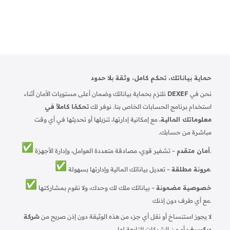
هذا بدوره يحسن من سرعة الخدمة وزيادة معدل إتمام
الصفقات، مما يسهم في زيادة مبيعات محلات الديكور
بشكل ملحوظ.
حماية بياناتك، تحكم كامل، وثقة بلا حدود
نحن في
DEXEF
نلتزم بحماية بياناتك وضمان أعلى مستويات الأمان أثناء
استخدام برنامج الحسابات الخاص بنا. نوفر لك
تحكمًا كاملاً في
معلوماتك المالية
، مع إمكانية إدارتها، تنزيلها أو تحديثها في أي وقت
مباشرة من حسابك.
– تشفير قوي، مصادقة متعددة العوامل، وإدارة الأجهزة.
أمان متقدم
– تعديل بياناتك المالية وإدارتها بسهولة.
مرونة مطلقة
خصوصية مضمونة
– بياناتك ملك لك وحدك، ولا نقوم بمشاركتها
مع أي طرف دون إذنك.
لا يجوز استنساخ أو نقل أي جزء من هذه الوثيقة دون إذن صريح من
شركة
ديكسيف
أو من الشركات التابعة لها.