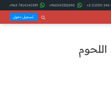
7814140339 964+
966542332690+
2
تسجيل دخول
للحوم
فهرس المقال
ما هى حسابات محلات اللحوم
والأسماك
Abd El
Khaleq
تحديات إدارة حسابات محلات
اللحوم والأسماك
كيفية التغلب على تحديات إدارة
حسابات محلات اللحوم والأسماك