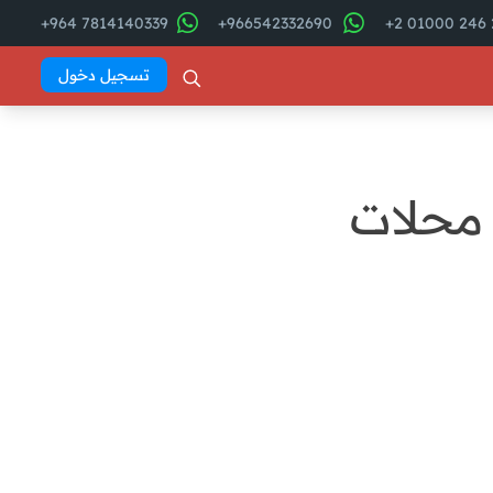
7814140339 964+
966542332690+
2
تسجيل دخول
 محلات
فهرس المقال
من هم الزبائن المستهدفون
لمحلات الأدوات الطبية؟
batoul
ما هي احتياجات عملاء محلات
الأدوات الطبية ؟
العوامل المؤثرة في شراء الأدوات
الطبية