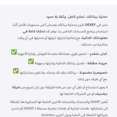
حماية بياناتك، تحكم كامل، وثقة بلا حدود
نحن في
DEXEF
نلتزم بحماية بياناتك وضمان أعلى مستويات الأمان أثناء
استخدام برنامج الحسابات الخاص بنا. نوفر لك
تحكمًا كاملاً في
معلوماتك المالية
، مع إمكانية إدارتها، تنزيلها أو تحديثها في أي وقت
مباشرة من حسابك.
– تشفير قوي، مصادقة متعددة العوامل، وإدارة الأجهزة.
أمان متقدم
– تعديل بياناتك المالية وإدارتها بسهولة.
مرونة مطلقة
خصوصية مضمونة
– بياناتك ملك لك وحدك، ولا نقوم بمشاركتها
مع أي طرف دون إذنك.
لا يجوز استنساخ أو نقل أي جزء من هذه الوثيقة دون إذن صريح من
شركة
ديكسيف
أو من الشركات التابعة لها.
تُعتبر DEXEF والمنتجات والخدمات الأخرى التابعة لها المذكورة هنا، إضافة
إلى شعاراتها، علامات تجارية أو علامات تجارية مسجلة لـ DEXEF (أو إحدى
شركاتها التابعة) في ألمانيا ودول أخرى.
business.