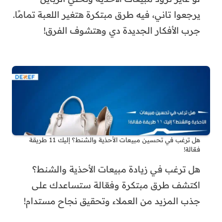
يرجعوا تاني، فيه طرق مبتكرة هتغير اللعبة تمامًا.
جرب الأفكار الجديدة دي وهتشوف الفرق!
هل ترغب في تحسين مبيعات الأحذية والشنط؟ إليك 11 طريقة
فعّالة!
هل ترغب في زيادة مبيعات الأحذية والشنط؟
اكتشف طرق مبتكرة وفعّالة ستساعدك على
جذب المزيد من العملاء وتحقيق نجاح مستدام!