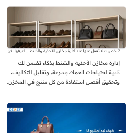
7 خطوات لا تغفل عنها عند ادارة مخازن الأحذية والشنط … اعرفها الان
إدارة مخازن الأحذية والشنط بذكاء تضمن لك
تلبية احتياجات العملاء بسرعة، وتقليل التكاليف،
وتحقيق أقصى استفادة من كل منتج في المخزن.