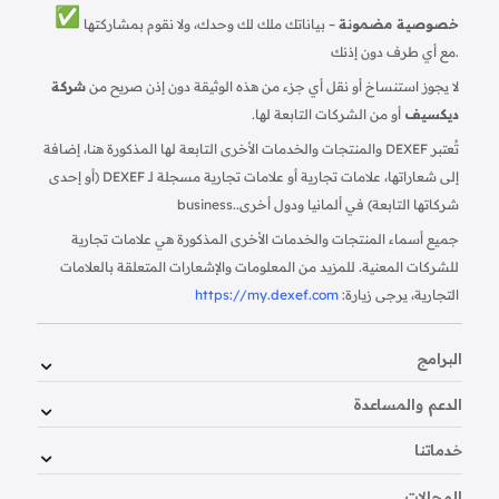
خصوصية مضمونة
– بياناتك ملك لك وحدك، ولا نقوم بمشاركتها
مع أي طرف دون إذنك.
لا يجوز استنساخ أو نقل أي جزء من هذه الوثيقة دون إذن صريح من
شركة
ديكسيف
أو من الشركات التابعة لها.
تُعتبر DEXEF والمنتجات والخدمات الأخرى التابعة لها المذكورة هنا، إضافة
إلى شعاراتها، علامات تجارية أو علامات تجارية مسجلة لـ DEXEF (أو إحدى
شركاتها التابعة) في ألمانيا ودول أخرى.
business.
جميع أسماء المنتجات والخدمات الأخرى المذكورة هي علامات تجارية
للشركات المعنية. للمزيد من المعلومات والإشعارات المتعلقة بالعلامات
التجارية، يرجى زيارة:
https://my.dexef.com
البرامج
الدعم والمساعدة
خدماتنا
المجالات