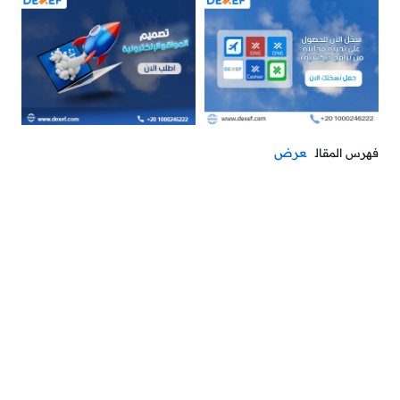
عرض
فهرس المقال
آخر الشهر… فواتير متراكمة، أرقام متلخبطة، والخزنة شبه
فاضية رغم المبيعات!
اكتشف معانا
7 خطوات تعيد ترتيب
حسابات محلات الأحذية الرجالية وتكشف أين يضيع الربح ؟