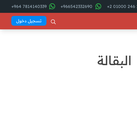
7814140339 964+
966542332690+
2
تسجيل دخول
بقالة
فهرس المقال
batoul
من هم عملاؤك؟ اكتشف
جمهورك المستهدف لزيادة
مبيعاتك
العوامل الرئيسية التي تؤثر على
قرارات شراء العملاء من البقالة