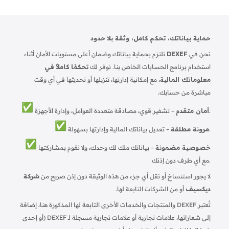
حماية بياناتك، تحكم كامل، وثقة بلا حدود
نحن في
DEXEF
نلتزم بحماية بياناتك وضمان أعلى مستويات الأمان أثناء
استخدام برنامج الحسابات الخاص بنا. نوفر لك
تحكمًا كاملاً في
معلوماتك المالية
، مع إمكانية إدارتها، تنزيلها أو تحديثها في أي وقت
مباشرة من حسابك.
– تشفير قوي، مصادقة متعددة العوامل، وإدارة الأجهزة.
أمان متقدم
– تعديل بياناتك المالية وإدارتها بسهولة.
مرونة مطلقة
خصوصية مضمونة
– بياناتك ملك لك وحدك، ولا نقوم بمشاركتها
مع أي طرف دون إذنك.
لا يجوز استنساخ أو نقل أي جزء من هذه الوثيقة دون إذن صريح من
شركة
ديكسيف
أو من الشركات التابعة لها.
تُعتبر DEXEF والمنتجات والخدمات الأخرى التابعة لها المذكورة هنا، إضافة
إلى شعاراتها، علامات تجارية أو علامات تجارية مسجلة لـ DEXEF (أو إحدى