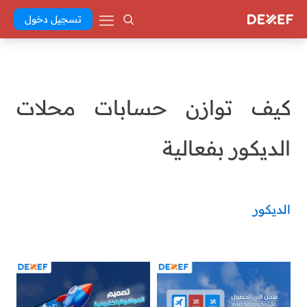
تسجيل دخول
كيف توازن حسابات محلات
الديكور بفعالية
الديكور
Abd El Khaleq