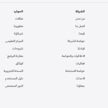
الشركة
الموارد
من نحن
مقالات
اتصل بنا
مطورونا
قيمنا
شركاؤنا
حوكمة الشركة
المركز التعليمى
قيادتنا
شروحات
الاخلاقيات والحوكمة
مقارنة البرامج
فعاليات
الوثائق
حوكمة الاستدامة
النسخة التجريبية
الاحداث
دليل المستخدم
عملاؤنا
الدور المجتمعى