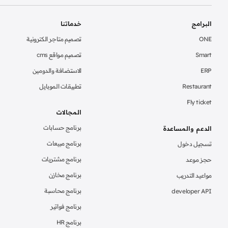
البرامج
خدماتنا
ONE
تصميم متاجر الكترونية
Smart
تصميم مواقع cms
ERP
الاستضافة والدومين
Restaurant
تطبيقات الموبايل
Fly ticket
المجالات
برنامج حسابات
الدعم والمساعدة
برنامج مبيعات
تسجيل دخول
برنامج مشتريات
حجز موعد
برنامج مخازن
مواعيد التدريب
برنامج محاسبة
developer API
برنامج فواتير
برنامج HR