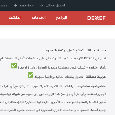
تحميل مجانى
حجز موعد
مواعيد
البرامج
الخدمات
المقالات
حماية بياناتك، تحكم كامل، وثقة بلا حدود
نحن في
DEXEF
نلتزم بحماية بياناتك وضمان أعلى مستويات الأمان أثناء استخدام
– تشفير قوي، مصادقة متعددة العوامل، وإدارة الأجهزة.
أمان متقدم
– تعديل بياناتك المالية وإدارتها بسهولة.
مرونة مطلقة
– بياناتك ملك لك وحدك، ولا نقوم بمشاركتها مع أي طرف دون إذنك.
خصوصية مضمونة
لا يجوز استنساخ أو نقل أي جزء من هذه الوثيقة دون إذن صريح من
شركة ديكسيف
تُعتبر DEXEF والمنتجات والخدمات الأخرى التابعة لها المذكورة هنا، إضافة إلى شعاراتها، علامات تجارية أو علامات تجارية مسجلة لـ DEXEF (أو إحدى شركاتها التابعة) في ألمانيا ودول أخرى.
جميع أسماء المنتجات والخدمات الأخرى المذكورة هي علامات تجارية للشركات المعني