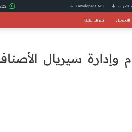
22 246 01000 2+
 التدريب
Developers API
التحميل
تعرف علينا
 وإدارة سيريال الأصناف