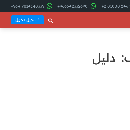
7814140339 964+
966542332690+
2
تسجيل دخول
: دليل
فهرس المقال
ما المقصود بسيريال الأصناف؟
Abd El
إدارة سيريال الأصناف بسهولة مع
Khaleq
DEXEF
كيفية إضافة المخزون بسيريال
على البرنامج؟