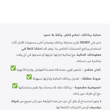
البيانات المالية وتنظيم الوصول إليها من خلال تعيين
الصلاحيات والتحقق من الهويه.
حماية بياناتك، تحكم كامل، وثقة بلا حدود
نحن في
DEXEF
نلتزم بحماية بياناتك وضمان أعلى مستويات الأمان أثناء
استخدام برنامج الحسابات الخاص بنا. نوفر لك
تحكمًا كاملاً في
معلوماتك المالية
، مع إمكانية إدارتها، تنزيلها أو تحديثها في أي وقت
مباشرة من حسابك.
– تشفير قوي، مصادقة متعددة العوامل، وإدارة الأجهزة.
أمان متقدم
– تعديل بياناتك المالية وإدارتها بسهولة.
مرونة مطلقة
خصوصية مضمونة
– بياناتك ملك لك وحدك، ولا نقوم بمشاركتها
مع أي طرف دون إذنك.
لا يجوز استنساخ أو نقل أي جزء من هذه الوثيقة دون إذن صريح من
شركة
ديكسيف
أو من الشركات التابعة لها.