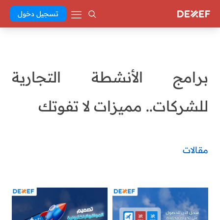
تسجيل دخول
برامج الأنشطة التجارية
للشركات.. مميزات لا تفوتك
مقالات
Abd El Khaleq