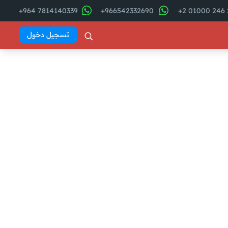
7814140339 964+
966542332690+
2
تسجيل دخول
فهرس المقال
Abd El
Khaleq
أمور يجب تجنبها مع مراقب
الحسابات: ما الذي يثير غضبهم؟