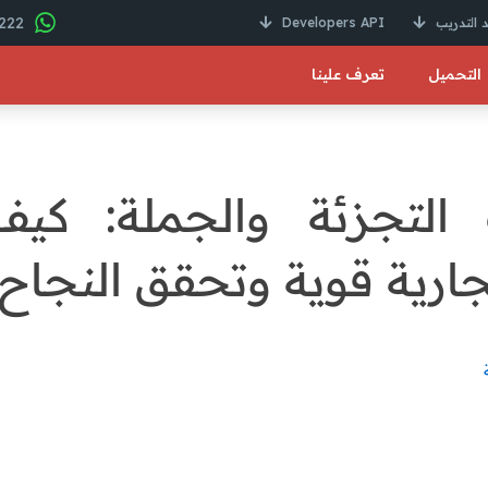
22 246 01000 2+
 التدريب
Developers API
التحميل
تعرف علينا
 التجزئة والجملة: كيف
جارية قوية وتحقق النجاح