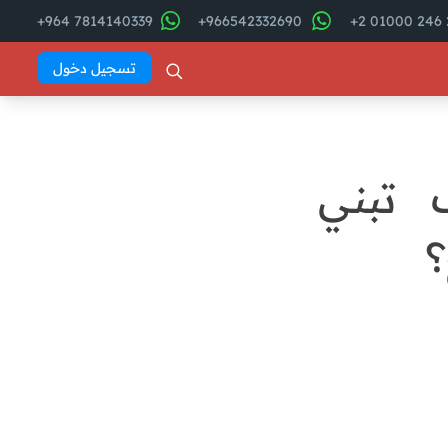
7814140339 964+
966542332690+
2
تسجيل دخول
 تبني
؟
فهرس المقال
ابرز المشاكل التي تواجه مبيعات
التجزئة و الجملة
hadeer
hosny
حلول مبتكرة هترفع مبيعاتك
وتخلي عملاءك مش قادرين
يسيبوك