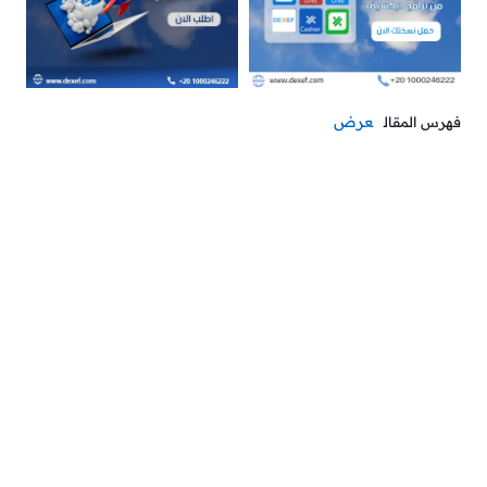
عرض
فهرس المقال
إ