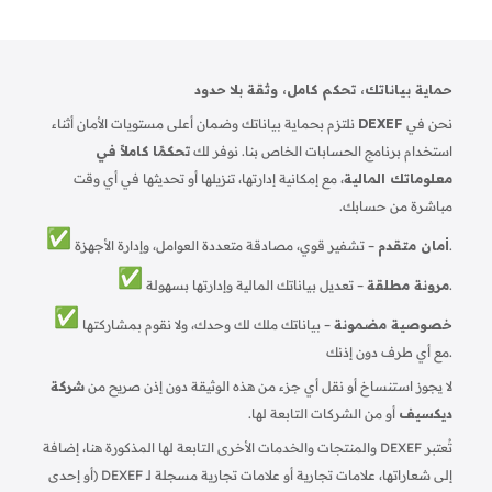
حماية بياناتك، تحكم كامل، وثقة بلا حدود
نحن في
DEXEF
نلتزم بحماية بياناتك وضمان أعلى مستويات الأمان أثناء
استخدام برنامج الحسابات الخاص بنا. نوفر لك
تحكمًا كاملاً في
معلوماتك المالية
، مع إمكانية إدارتها، تنزيلها أو تحديثها في أي وقت
مباشرة من حسابك.
– تشفير قوي، مصادقة متعددة العوامل، وإدارة الأجهزة.
أمان متقدم
– تعديل بياناتك المالية وإدارتها بسهولة.
مرونة مطلقة
خصوصية مضمونة
– بياناتك ملك لك وحدك، ولا نقوم بمشاركتها
مع أي طرف دون إذنك.
لا يجوز استنساخ أو نقل أي جزء من هذه الوثيقة دون إذن صريح من
شركة
ديكسيف
أو من الشركات التابعة لها.
تُعتبر DEXEF والمنتجات والخدمات الأخرى التابعة لها المذكورة هنا، إضافة
إلى شعاراتها، علامات تجارية أو علامات تجارية مسجلة لـ DEXEF (أو إحدى