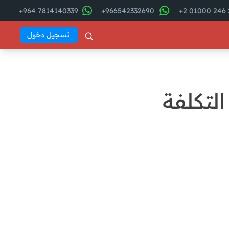
7814140339 964+
966542332690+
2
تسجيل دخول
تكلفة
فهرس المقال
تحليل السوق : دراسة جدوى
مطعم فطائر
Abd El
Khaleq
المزايا المحتملة لمشروع مطعم
فطائر
العيوب المحتملة لمشروع مطعم
فطائر: