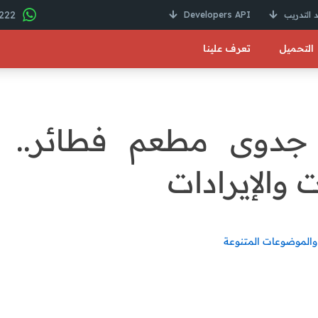
22 246 01000 2+
 التدريب
Developers API
التحميل
تعرف علينا
جدوى مطعم فطائر.. ال
 والإيرادات
والموضوعات المتنوعة