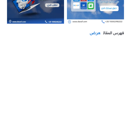
عرض
فهرس المقال
لو حلمك فتح مشروع محل أدوات طبية، إحنا هنساعدك تحقق
ده بخطة مضمونة تبدأ منها. من دراسة جدوى مبتكرة لخطوات
تجهيز المحل بكل احترافية، لحد إدارة التكاليف التشغيلية بدقة
علشان تضمن نجاحك من أول يوم.