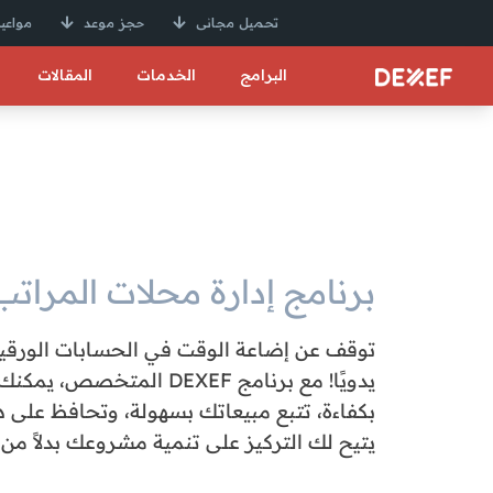
تحميل مجانى
حجز موعد
مواعيد
البرامج
الخدمات
المقالات
برنامج إدارة محلات المراتب
توقف عن إضاعة الوقت في الحسابات الورقية
يدويًا! مع برنامج DEXEF المتخ
بكفاءة، تتبع مبيعاتك بسهولة، وتحافظ على 
يتيح لك التركيز على تنمية مشروعك بدلاً من ال