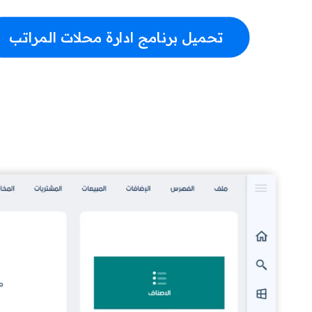
تحميل برنامج ادارة محلات المراتب