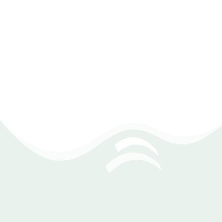
المخزون.
تنظيم المخزون وفقًا للتصنيفات .
تنظيم وتخزين أدوات الصيد بطريقة تسهل الوصول إليها.
دعم نظام الأكواد وتكاملها مع النظام .
ربط المخزون بنظام المبيعات لتحديث الكميات تلقائيًا.
اتخاذ قرارات مستنيرة بناءً على
بيانات دقيقة
توفر التقارير الشاملة الأساس لاتخاذ قرارات مستنيرة
تسهم في نجاح محلات أدوات الصيد. برنامج DEXEF يقدم
مجموعة متنوعة من التقارير المالية والإدارية التي تساعد