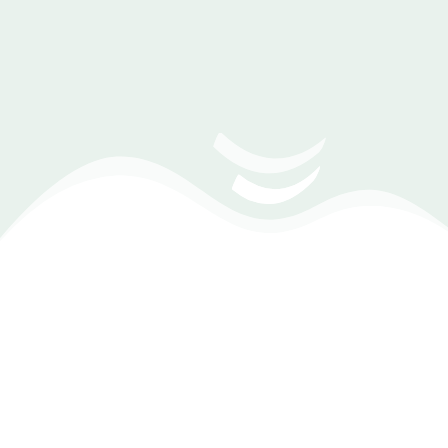
البرنامج يقوم أيضًا بأخذ نسخ احتياطية تلقائية وحفظها
على الدرايف لضمان سلامة البيانات واستمرارية العمل
وصول سهل للبيانات من أي مكان .
(Zoom Meeting) تحديد موعد مع أحد مهندسي
المبيعات
ادارة الفواتير بكفاءة
يمكنك إنشاء فواتير دقيقة وشاملة لكافة عمليات البيع والشراء، مما
يساعدك في الحفاظ على سجلات مالية منظمة. هذا يتيح لك التركيز
على تقديم خدمة ممتازة لعملائك دون القلق من تعقيدات الفواتير.
ومن المزايا التي يقدمها البرنامج :