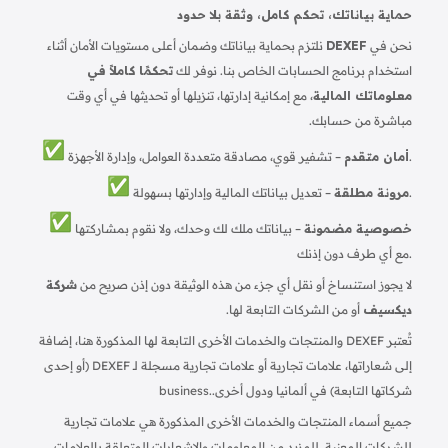
حماية بياناتك، تحكم كامل، وثقة بلا حدود
نحن في
DEXEF
نلتزم بحماية بياناتك وضمان أعلى مستويات الأمان أثناء
استخدام برنامج الحسابات الخاص بنا. نوفر لك
تحكمًا كاملاً في
معلوماتك المالية
، مع إمكانية إدارتها، تنزيلها أو تحديثها في أي وقت
مباشرة من حسابك.
– تشفير قوي، مصادقة متعددة العوامل، وإدارة الأجهزة.
أمان متقدم
– تعديل بياناتك المالية وإدارتها بسهولة.
مرونة مطلقة
خصوصية مضمونة
– بياناتك ملك لك وحدك، ولا نقوم بمشاركتها
مع أي طرف دون إذنك.
لا يجوز استنساخ أو نقل أي جزء من هذه الوثيقة دون إذن صريح من
شركة
ديكسيف
أو من الشركات التابعة لها.
تُعتبر DEXEF والمنتجات والخدمات الأخرى التابعة لها المذكورة هنا، إضافة
إلى شعاراتها، علامات تجارية أو علامات تجارية مسجلة لـ DEXEF (أو إحدى
شركاتها التابعة) في ألمانيا ودول أخرى.
business.
جميع أسماء المنتجات والخدمات الأخرى المذكورة هي علامات تجارية
للشركات المعنية. للمزيد من المعلومات والإشعارات المتعلقة بالعلامات