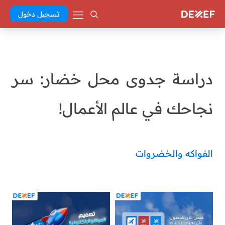
تسجيل دخول
دراسة جدوى محل خضار: سر
نجاحك في عالم الأعمال!
الفواكه والخضروات
Abd El Khaleq