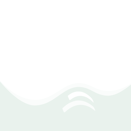
مرتجعات بلا تعقيد
نظم عمليات المرتجعات بسرعة للستائر، وتابع كل منتج
مرتجع مع معرفة السبب، مما يعزز الشفافية ويحسن
تجربة العملاء.