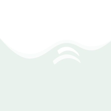
والاستخدام.
توليد تقارير دورية حول حالة المخزون وتحليل الأداء .
مراجعه هالك المخزون .
تقارير دقيقة، رؤية واضحة
أنشئ تقارير دقيقة مع برنامج إدارة محلات الستائر لتحليل الأداء
واتخاذ قرارات استراتيجية. تتبع المبيعات والمخزون، واحصل على
تقارير مفصلة عن الأرباح والخسائر لتحسين عملياتك وتحقيق نتائج
أفضل.
ومن التقارير التي يقدمها برنامج إدارة محلات الستائر: