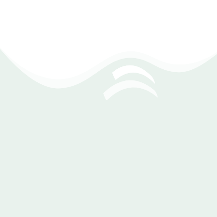
بيانات متجرك في متناول يدك فورًا
مع برنامج حسابات محلات مستحضرات التجميل، تحصل على
تحديثات لحظية لكل تفاصيل متجرك، من المبيعات إلى المخزون.
تمتع بتحكم كامل وسريع يضعك دائمًا في قلب أداء محلك ويضمن
اتخاذ القرارات بذكاء وفي الوقت المناسب.
مزامنة فورية للبيانات لضمان التحديث السريع والدقيق.
توافق شامل مع Windows و Android و iOS.