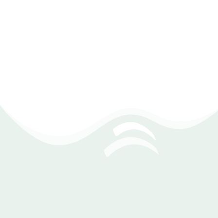
جرد المخازن بالباركود ومعرفة البضاعة المباعة والمتبقية.
تصنيف الأصناف ضمن مجموعات وفقًا للشركة المنتجة.
إضافة أنواع متعددة لكل صنف بسهولة.
التحويل السلس بين المخازن بسهولة ومرونة.
تقارير تساهم في دعم قراراتك بشكل
فعّال
يمنحك برنامج حسابات محلات مستحضرات التجميل تقارير شاملة
توضح أداء محلك وتوجهاته، مما يساعدك في اتخاذ قرارات مبنية