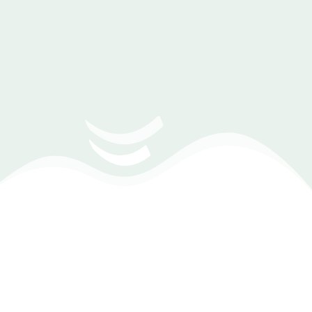
سيطرة كاملة على معاملاتك اليومية
مع برنامجنا، يمكنك متابعة معاملاتك المالية اليومية بكل سهولة
ودقة. احصل على سجلات واضحة تساعدك على تنظيم مبيعاتك
ورؤية شاملة لأداء متجرك.