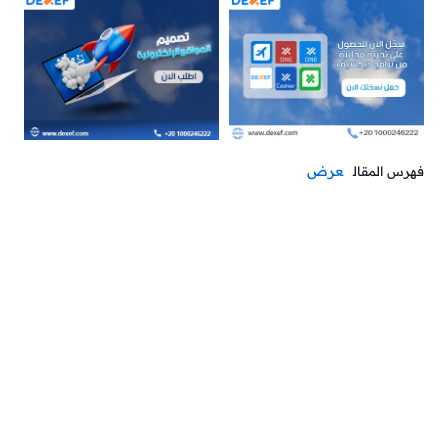
عرض
فهرس المقال
نهاية الشهر… أنت واقف وسط زحمة فواتير حسابات محلات
الملابس الرياضية ولا تعرف من أين تبدأ؟ هذا المقال هو خطة
الهروب: سنحول هذه الفوضى إلى سيولة وربح صافٍ.