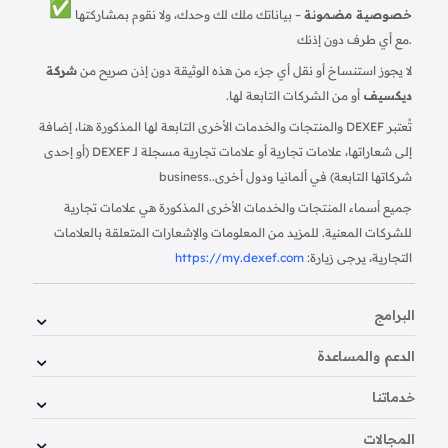
خصوصية مضمونة
– بياناتك ملك لك وحدك، ولا نقوم بمشاركتها
مع أي طرف دون إذنك.
لا يجوز استنساخ أو نقل أي جزء من هذه الوثيقة دون إذن صريح من
شركة
ديكسيف
أو من الشركات التابعة لها.
تُعتبر DEXEF والمنتجات والخدمات الأخرى التابعة لها المذكورة هنا، إضافة
إلى شعاراتها، علامات تجارية أو علامات تجارية مسجلة لـ DEXEF (أو إحدى
شركاتها التابعة) في ألمانيا ودول أخرى.
business.
جميع أسماء المنتجات والخدمات الأخرى المذكورة هي علامات تجارية
للشركات المعنية. للمزيد من المعلومات والإشعارات المتعلقة بالعلامات
التجارية، يرجى زيارة:
https://my.dexef.com
البرامج
الدعم والمساعدة
خدماتنا
المجالات