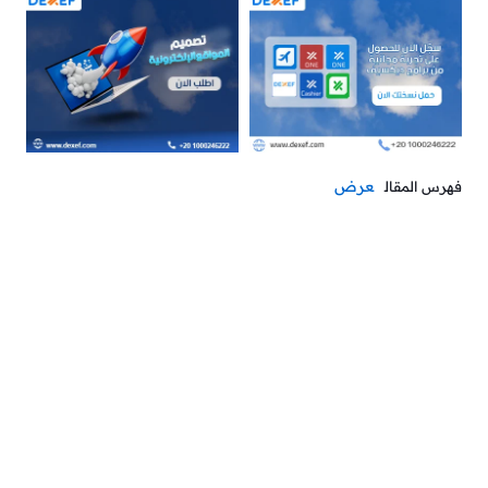
عرض
فهرس المقال
عندما تدخل إلى مخزن سجاد وموكيت ناجح، ستلاحظ أمرًا
بسيطًا لكنه ضروري جدًا: كل سجادة أو رول موكيت لها مكانها
المحدد، وكل موظف يعرف بالضبط من أين يحصل على النوع
المناسب.
لتحقيق ذلك، اتبع نصائحنا في المقالة لتنظيم مخازن السجاد
والموكيت بشكل مثالي، وتقليل الفاقد وزيادة الأرباح.