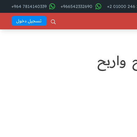
7814140339 964+
966542332690+
2
تسجيل دخول
 واربح
فهرس المقال
6 أسباب تشجعك على بدء
مشروع محل مواد بناء
batoul
نظرة سريعة عن التكاليف
والإيرادات المتوقعة لمحل مواد
البناء – 2025
دراسة السوق لمحل مواد البناء