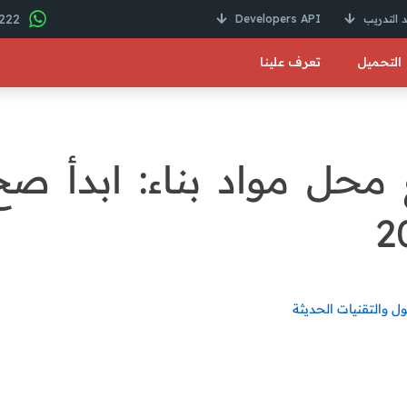
22 246 01000 2+
 التدريب
Developers API
التحميل
تعرف علينا
حل مواد بناء: ابدأ صح
ول والتقنيات الحديثة