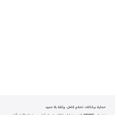
50,000 و200,000 دولار، تشمل تكاليف شراء البضائع
والتجهيزات والديكور والتراخيص. من المهم إعداد
ميزانية مفصلة تشمل جميع النفقات لضمان بدء
المشروع بشكل ناجح.
في ختام
حماية بياناتك، تحكم كامل، وثقة بلا حدود
نحن في
DEXEF
نلتزم بحماية بياناتك وضمان أعلى مستويات الأمان أثناء