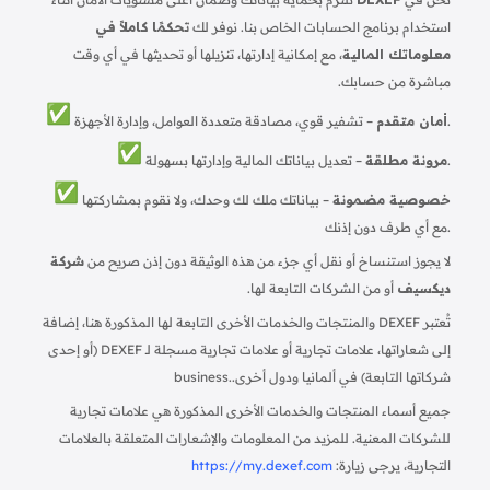
استخدام برنامج الحسابات الخاص بنا. نوفر لك
تحكمًا كاملاً في
معلوماتك المالية
، مع إمكانية إدارتها، تنزيلها أو تحديثها في أي وقت
مباشرة من حسابك.
– تشفير قوي، مصادقة متعددة العوامل، وإدارة الأجهزة.
أمان متقدم
– تعديل بياناتك المالية وإدارتها بسهولة.
مرونة مطلقة
خصوصية مضمونة
– بياناتك ملك لك وحدك، ولا نقوم بمشاركتها
مع أي طرف دون إذنك.
لا يجوز استنساخ أو نقل أي جزء من هذه الوثيقة دون إذن صريح من
شركة
ديكسيف
أو من الشركات التابعة لها.
تُعتبر DEXEF والمنتجات والخدمات الأخرى التابعة لها المذكورة هنا، إضافة
إلى شعاراتها، علامات تجارية أو علامات تجارية مسجلة لـ DEXEF (أو إحدى
شركاتها التابعة) في ألمانيا ودول أخرى.
business.
جميع أسماء المنتجات والخدمات الأخرى المذكورة هي علامات تجارية
للشركات المعنية. للمزيد من المعلومات والإشعارات المتعلقة بالعلامات
التجارية، يرجى زيارة:
https://my.dexef.com